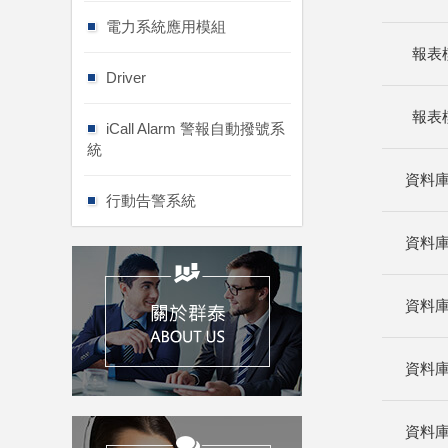
電力系統應用模組
報表
Driver
報表
iCall Alarm 警報自動撥號系
統
資料
行動告警系統
資料
資料
資料
資料