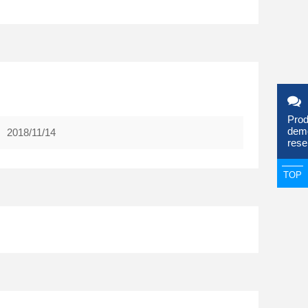
Prod
dem
2018/11/14
rese
TOP