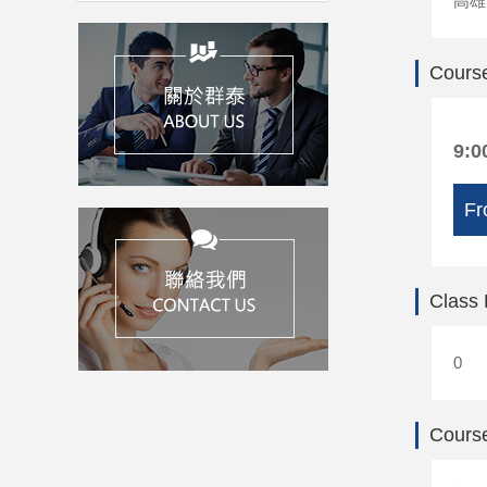
高雄
Course
9:0
Fr
Class
0
Course