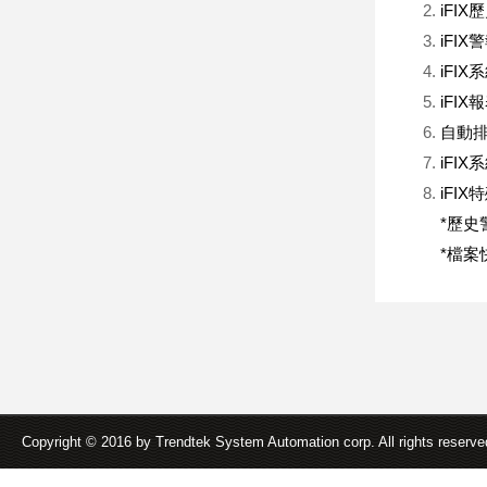
iFI
iFIX
iFIX
iFIX
自動排程
iFI
iFI
*歷史警
*檔案快
Copyright © 2016 by Trendtek System Automation corp. All rights reserv