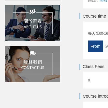
高雄：
高雄
Course time
每天
9:00-16
From
2
Class Fees
0
Course intro