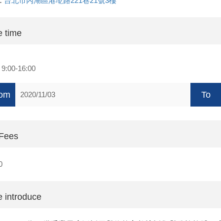
:
台北市內湖區港墘路221巷21號3樓
 time
天
9:00-16:00
om
To
2020/11/03
 Fees
0
 introduce