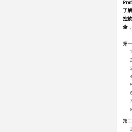
Prof
了解
控
全
第
第