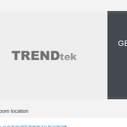
GE
oom location