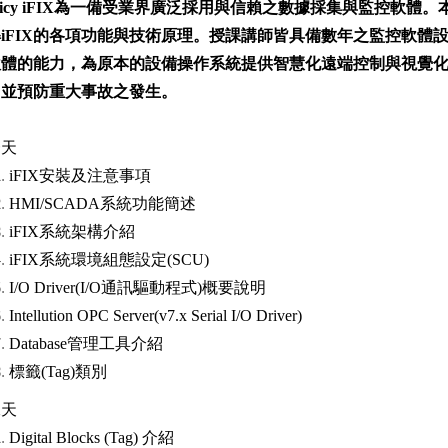
icy iFIX
為一備受業界廣泛採用與信賴之數據採集與監控軟體。
iFIX的各項功能與技術原理。授課講師皆具備數年之監控軟體
軟體的能力，為原本的設備操作系統提供智慧化遠端控制與視覺
，並預防重大事故之發生。
一天
iFIX安裝及注意事項
HMI/SCADA系統功能簡述
iFIX系統架構介紹
iFIX系統環境組態設定(SCU)
I/O Driver(I/O通訊驅動程式)概要說明
Intellution OPC Server(v7.x Serial I/O Driver)
Database管理工具介紹
標籤(Tag)類別
二天
Digital Blocks (Tag) 介紹