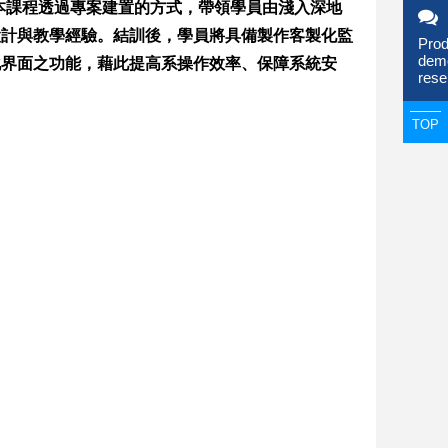
本課程透過專案建置的方式，帶領學員由淺入深地
設計與教學經驗。結訓後，學員將具備製作客製化監
Prod
dem
化界面之功能，藉此提高系操作效率、保障系統安
rese
TOP