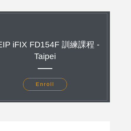
IP iFIX FD154F 訓練課程 -
Taipei
Enroll