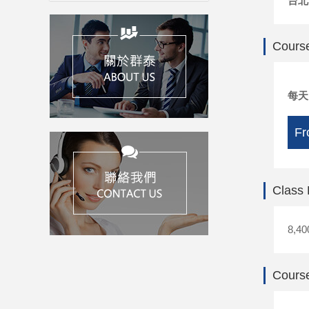
台北
Course
每
Fr
Class
8,40
Course