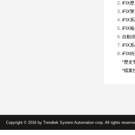
iFI
iFIX
iFIX
iFIX
自動排程
iFI
iFI
*歷史警
*檔案快
Copyright © 2016 by Trendtek System Automation corp. All rights reserv