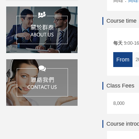
高雄：
高雄
Course time
每天
9:00-16
From
2
Class Fees
8,000
Course intro