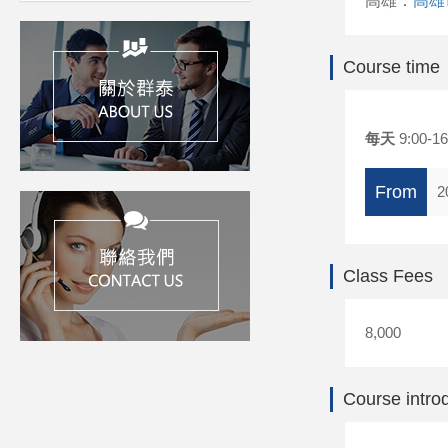
高雄：
高雄
Course time
每天
9:00-16
From
2
Class Fees
8,000
Course intro