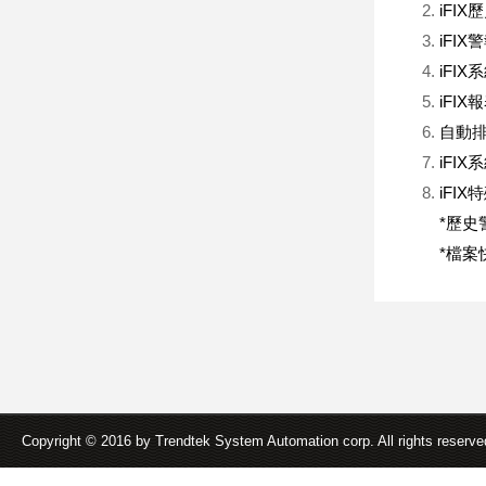
iFI
iFIX
iFIX
iFIX
自動排程
iFI
iFI
*歷史警
*檔案快
Copyright © 2016 by Trendtek System Automation corp. All rights reserv