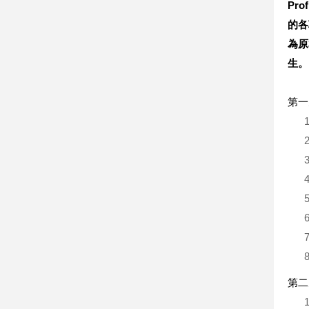
Prof
的各
為原
生。
第一
第二