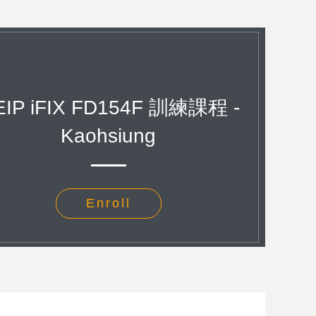
IP iFIX FD154F 訓練課程 -
Kaohsiung
Enroll