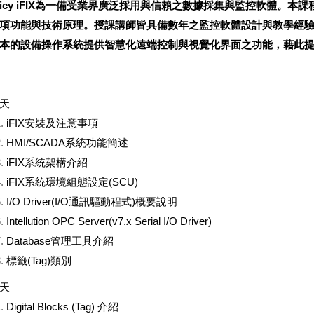
icy iFIX
為一備受業界廣泛採用與信賴之數據採集與監控軟體。本課程
項功能與技術原理。授課講師皆具備數年之監控軟體設計與教學經
本的設備操作系統提供智慧化遠端控制與視覺化界面之功能，藉此
天
iFIX安裝及注意事項
HMI/SCADA系統功能簡述
iFIX系統架構介紹
iFIX系統環境組態設定(SCU)
I/O Driver(I/O通訊驅動程式)概要說明
Intellution OPC Server(v7.x Serial I/O Driver)
Database管理工具介紹
標籤(Tag)類別
天
Digital Blocks (Tag) 介紹