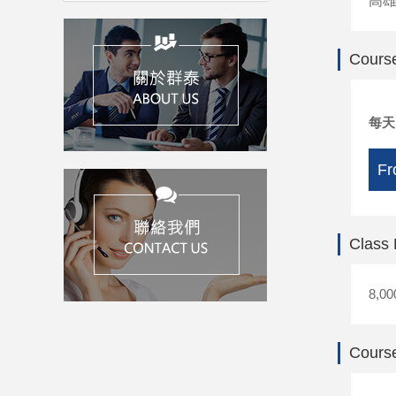
高
Course
每
Fr
Class
8,00
Course