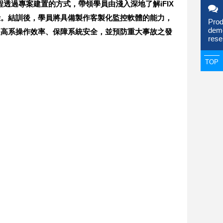
透過專案建置的方式，帶領學員由淺入深地了解iFIX
驗。結訓後，學員將具備製作客製化監控軟體的能力，
Prod
dem
提高系操作效率、保障系統安全，並預防重大事故之發
rese
TOP