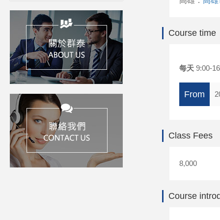
高雄：
高雄
Course time
每天
9:00-16
From
2
Class Fees
8,000
Course intro