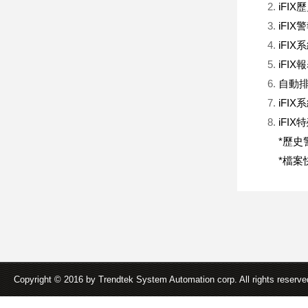
iFI
iFIX
iFIX
iFIX
自動排程
iFI
iFI
*歷史警
*檔案快
Copyright © 2016 by Trendtek System Automation corp. All rights reserv