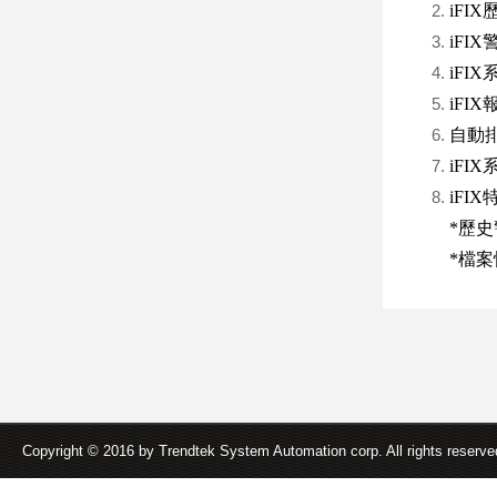
iFI
iFIX
iFIX
iFIX
自動排程
iFI
iFI
*歷史
*檔案快
Copyright © 2016 by Trendtek System Automation corp. All rights reserv