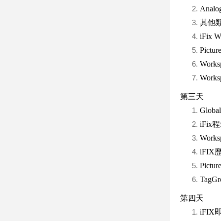
Analo
其他類型B
iFix
Pic
Work
Wor
第三天
Glo
iFix
Wor
iFI
Pic
Tag
第四天
iFI