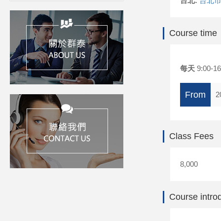
台北:
台北市
Course time
每天
9:00-16
From
2
Class Fees
8,000
Course intro