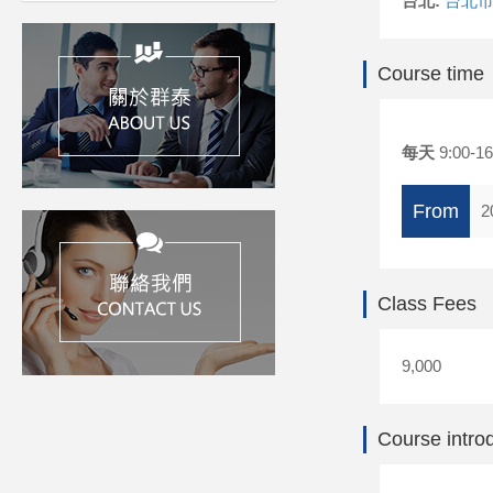
台北:
台北市
Course time
每天
9:00-16
From
2
Class Fees
9,000
Course intro