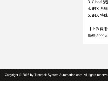
3. Globa
4. iFI
5. iFIX 
【上課費用
學費:5000
Copyright © 2016 by Trendtek System Automation corp. All rights reserv