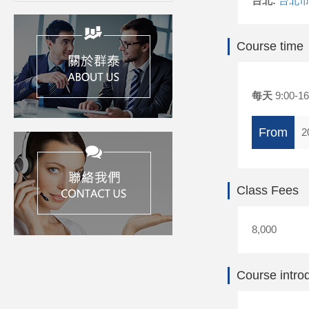
台北:
台北市
Course time
每天
9:00-16
From
2
Class Fees
8,000
Course intro