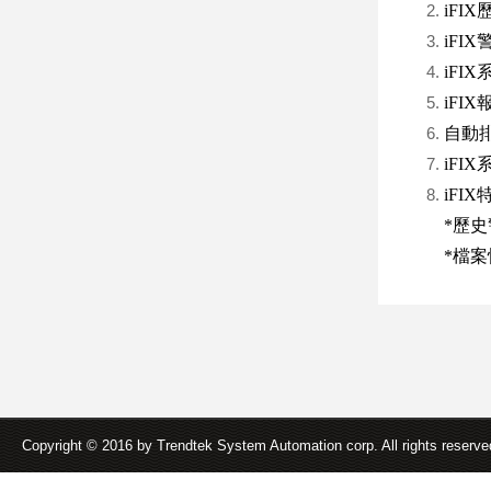
iFI
iFIX
iFIX
iFIX
自動排程
iFI
iFI
*歷史
*檔案快
Copyright © 2016 by Trendtek System Automation corp. All rights reserv