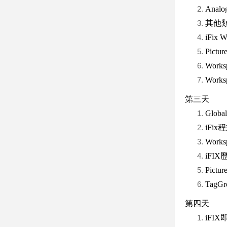
Analo
其他類型B
iFix
Pic
Work
Wor
第三天
Glo
iFix
Wor
iFI
Pic
Tag
第四天
iFI