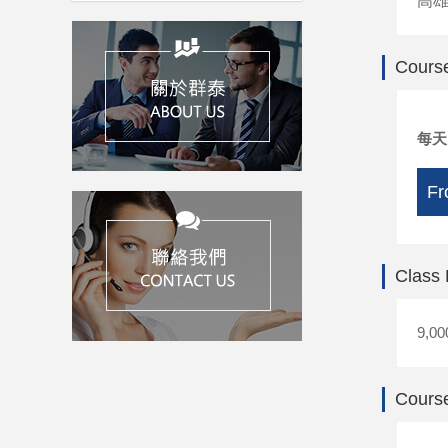
高
Course
每
Fr
Class
9,00
Course