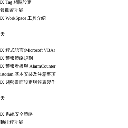
iFIX Tag 相關設定
 警報擱置功能
iFIX WorkSpace 工具介紹
三天
iFIX 程式語言(Microsoft VBA)
 iFIX 警報策略規劃
iFIX 警報看板與 AlarmCounter
iHistorian 基本安裝及注意事項
 iFIX 趨勢畫面設定與報表製作
四天
 iFIX 系統安全策略
 自動排程功能