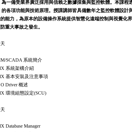
IX 為一備受業界廣泛採用與信賴之數據採集與監控軟體。本課
IX 的各項功能與技術原理。授課講師皆具備數年之監控軟體設
體的能力，為原本的設備操作系統提供智慧化遠端控制與視覺化
預防重大事故之發生。
一天
HIM/SCADA 系統簡介
 iFIX 系統架構介紹
 iFIX 基本安裝及注意事項
 / O Driver 概述
iFIX 環境組態設定(SCU)
二天
FIX Database Manager