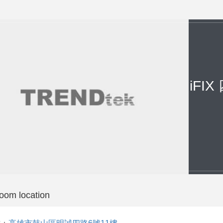
iFI
oom location