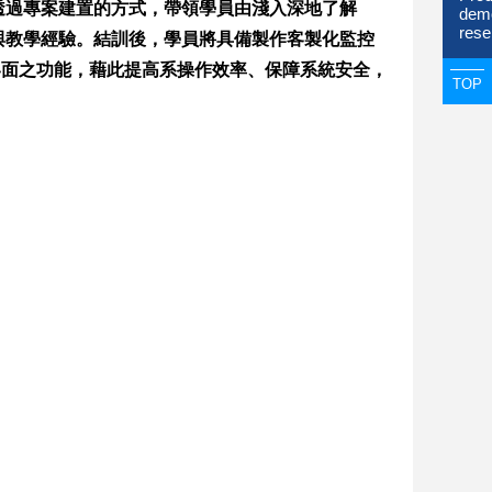
程透過專案建置的方式，帶領學員由淺入深地了解
dem
rese
計與教學經驗。結訓後，學員將具備製作客製化監控
界面之功能，藉此提高系操作效率、保障系統安全，
TOP