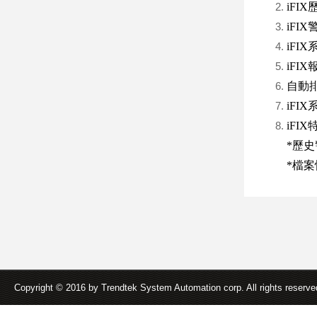
iFI
iFIX
iFIX
iFIX
自動排程
iFI
iFI
*歷史
*檔案快
Copyright © 2016 by Trendtek System Automation corp. All rights reserv