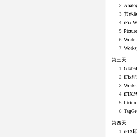
Analo
其他類型B
iFix
Pic
Work
Wor
第三天
Glo
iFix
Wor
iFI
Pic
Tag
第四天
iFI