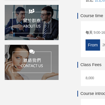
台北:
台北市
Course time
每天
9:00-16
From
2
Class Fees
8,000
Course intro