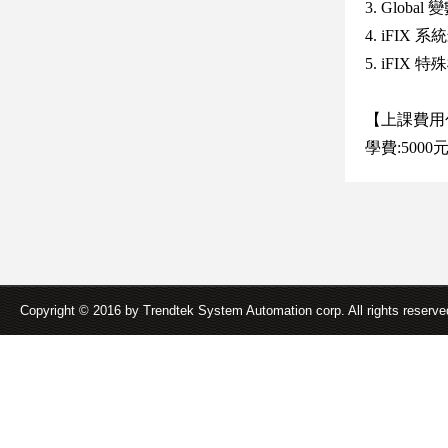
3. Globa
4. iFI
5. iFIX 
【上課費用
學費:5000
Copyright © 2016 by Trendtek System Automation corp. All rights reserv