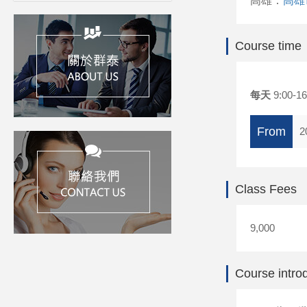
高雄：
高雄
Course time
每天
9:00-16
From
2
Class Fees
9,000
Course intro