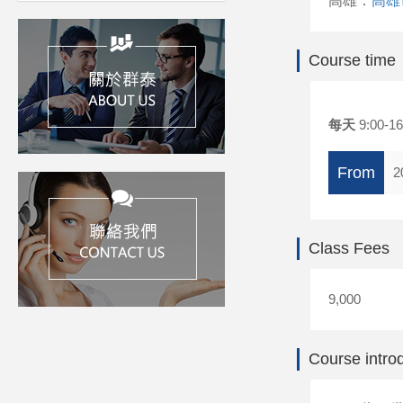
高雄：
高雄
Course time
每天
9:00-16
From
2
Class Fees
9,000
Course intro