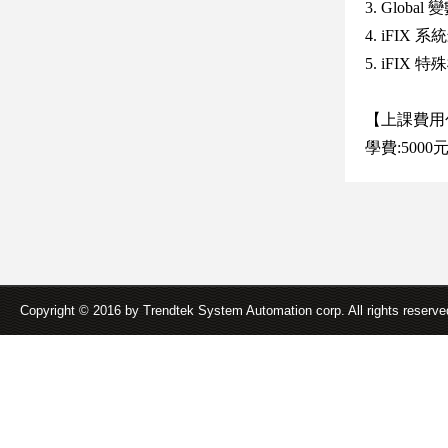
3. Globa
4. iFI
5. iFIX 
【上課費用
學費:5000
Copyright © 2016 by Trendtek System Automation corp. All rights reserv