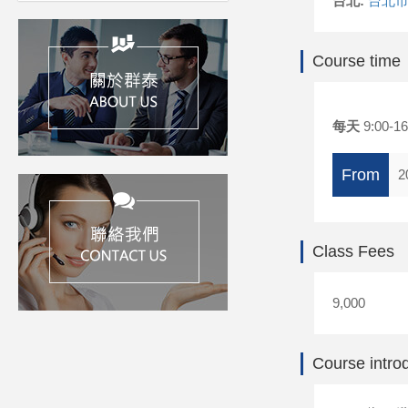
台北:
台北市
Course time
每天
9:00-16
From
2
Class Fees
9,000
Course intro