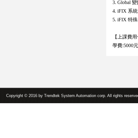
3. Globa
4. iFI
5. iFIX 
【上課費用
學費:5000
Copyright © 2016 by Trendtek System Automation corp. All rights reserv