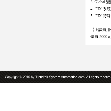
3. Globa
4. iFI
5. iFIX 
【上課費用
學費:5000
Copyright © 2016 by Trendtek System Automation corp. All rights reserv