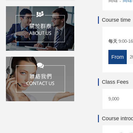
高雄：
高雄
Course time
每天
9:00-16
From
2
Class Fees
9,000
Course intro