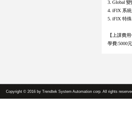
3. Globa
4. iFI
5. iFIX 
【上課費用
學費:5000
Copyright © 2016 by Trendtek System Automation corp. All rights reserv