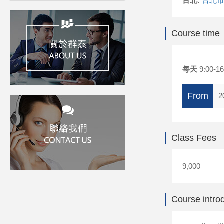
台北:
台北市
Course time
每天
9:00-16
From
2
Class Fees
9,000
Course intro