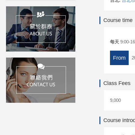
台北:
台北市
Course time
每天
9:00-16
From
2
Class Fees
9,000
Course intro