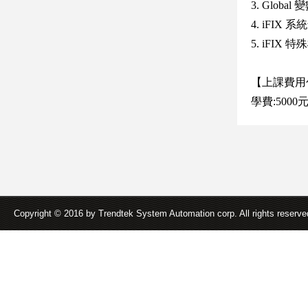
3. Globa
4. iFI
5. iFIX 
【上課費用
學費:5000
Copyright © 2016 by Trendtek System Automation corp. All rights reserv