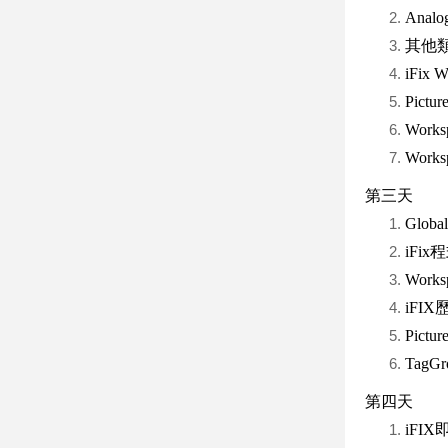
Analo
其他類型B
iFix
Pic
Work
Wor
第三天
Glo
iFix
Wor
iFI
Pic
Tag
第四天
iFI