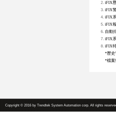
iFI
iFIX
iFIX
iFIX
自動排程
iFI
iFI
*歷史
*檔案快
Copyright © 2016 by Trendtek System Automation corp. All rights reserv