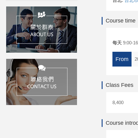
台北:
台北市
Course time
每天
9:00-16
From
2
Class Fees
8,400
Course intro