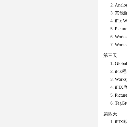
Analo
其他類型B
iFix
Pic
Work
Wor
第三天
Glo
iFix
Wor
iFI
Pic
Tag
第四天
iFI