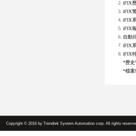
iFI
iFIX
iFIX
iFIX
自動排程
iFI
iFI
*歷史
*檔案快
Copyright © 2016 by Trendtek System Automation corp. All rights reserv