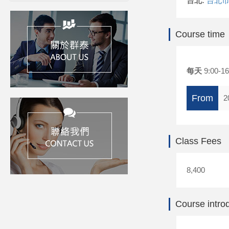
台北:
台北市
Course time
每天
9:00-16
From
2
Class Fees
8,400
Course intro