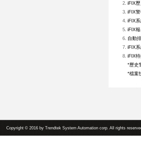
iFI
iFIX
iFIX
iFIX
自動排程
iFI
iFI
*歷史警
*檔案快
Copyright © 2016 by Trendtek System Automation corp. All rights reserv