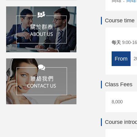
高雄：
高雄
Course time
每天
9:00-16
From
2
Class Fees
8,000
Course intro