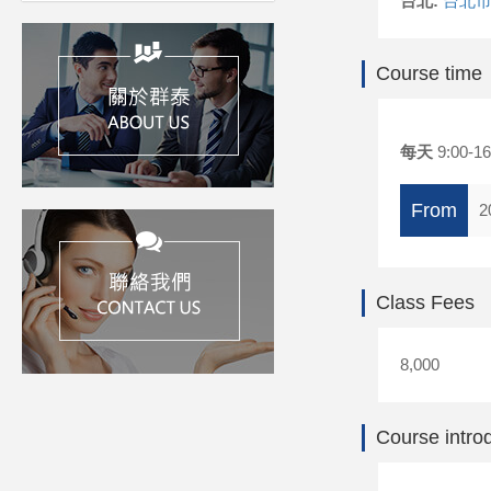
台北:
台北市
Course time
每天
9:00-16
From
2
Class Fees
8,000
Course intro