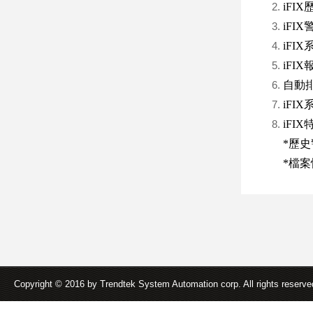
iFI
iFIX
iFIX
iFIX
自動排程
iFI
iFI
*歷史
*檔案快
Copyright © 2016 by Trendtek System Automation corp. All rights reserv