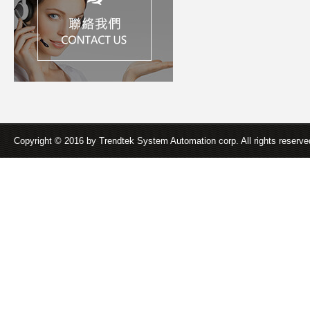
Copyright © 2016 by Trendtek System Automation corp. All rights reserv