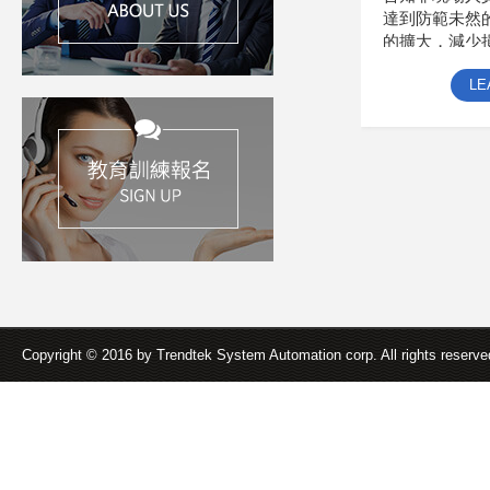
達到防範未然
的擴大，減少
LE
Copyright © 2016 by Trendtek System Automation corp. All rights reserv